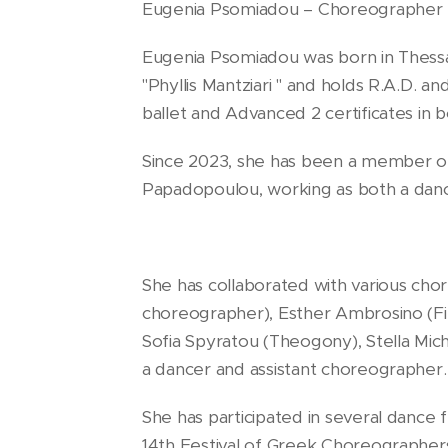
Eugenia Psomiadou – Choreographer
Eugenia Psomiadou was born in Thessal
"Phyllis Mantziari " and holds R.A.D. and
ballet and Advanced 2 certificates in 
Since 2023, she has been a member of
Papadopoulou, working as both a danc
She has collaborated with various cho
choreographer), Esther Ambrosino (Fire
Sofia Spyratou (Theogony), Stella Micha
a dancer and assistant choreographer.
She has participated in several dance 
14th Festival of Greek Choreographers