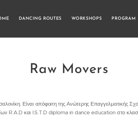
OME
DANCING ROUTES
WORKSHOPS
PROGRAM
Raw Movers
αλονίκη. Είναι απόφοιτη της Ανώτερης Επαγγελματικής Σχ
ων R.A.D και I.S.T.D diploma in dance education στο κλα