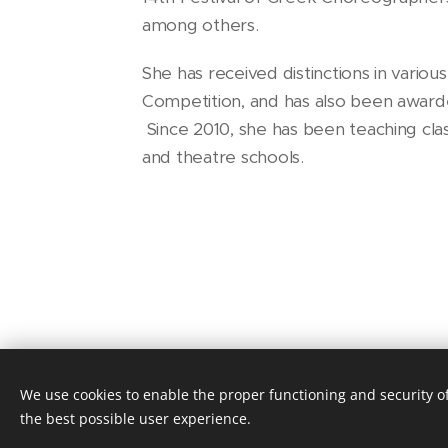
among others.
She has received distinctions in variou
Competition, and has also been awar
Since 2010, she has been teaching cla
and theatre schools.
We use cookies to enable the proper functioning and security of
the best possible user experience.