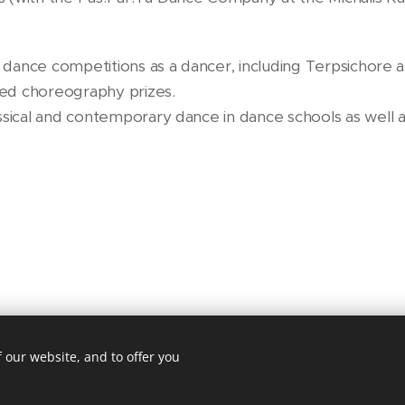
s dance competitions as a dancer, including Terpsichore a
ded choreography prizes.
ssical and contemporary dance in dance schools as well a
 our website, and to offer you
Dancing Routes Komotini
Powered by
Webnode
Cookies