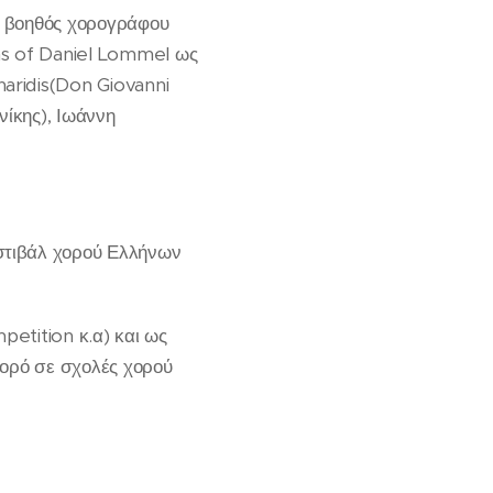
ι βοηθός χορογράφου
ns of Daniel Lommel ως
aridis(Don Giovanni
ίκης), Ιωάννη
στιβάλ χορού Ελλήνων
petition κ.α) και ως
χορό σε σχολές χορού