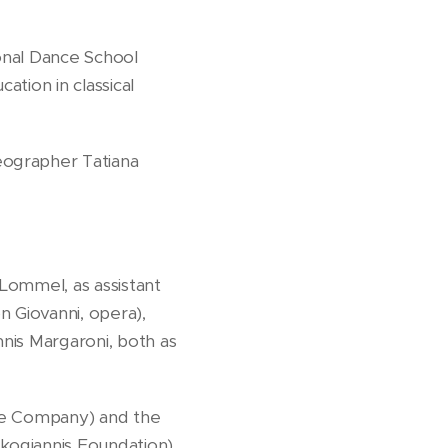
onal Dance School
cation in classical
eographer Tatiana
Lommel, as assistant
n Giovanni, opera),
nnis Margaroni, both as
ance Company) and the
kogiannis Foundation),