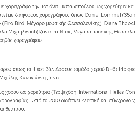
 με χορογράφο την Τατιάνα Παπαδοπούλου, ως χορεύτρια κα
στεί με διάφορους χορογράφους όπως Daniel Lommel (35a
(Fire Bird, Μέγαρο μουσικής Θεσσαλονίκης), Diana Theoch
έλλα Μιχαηλίδουb(Ιζαντόρα Ντακ, Μέγαρο μουσικής Θεσσαλον
οηθός χορογράφου.
 χορού όπως το Φεστιβάλ Δάσους (ομάδα χορού B+6) 14ο φε
ιχάλης Κακογιάννης ) κ.α.
ς χορού ως χορεύτρια (Τερψιχόρη, International Hellas Com
χορογραφίας . Από το 2010 διδάσκει κλασικό και σύγχρονο 
αι θεάτρου.