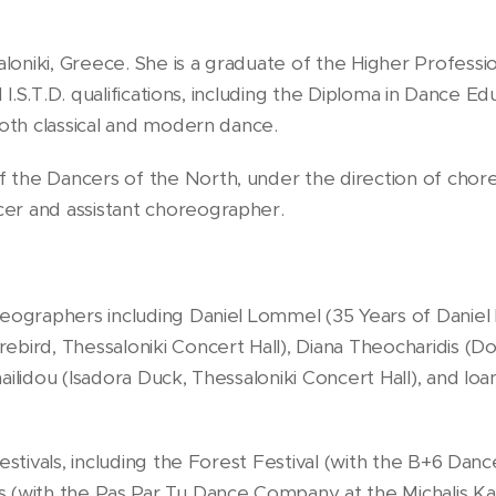
oniki, Greece. She is a graduate of the Higher Professi
 I.S.T.D. qualifications, including the Diploma in Dance Edu
both classical and modern dance.
 the Dancers of the North, under the direction of chor
er and assistant choreographer.
reographers including Daniel Lommel (35 Years of Daniel 
bird, Thessaloniki Concert Hall), Diana Theocharidis (Do
ilidou (Isadora Duck, Thessaloniki Concert Hall), and Ioa
festivals, including the Forest Festival (with the B+6 D
 (with the Pas.Par.Tu Dance Company at the Michalis Ka