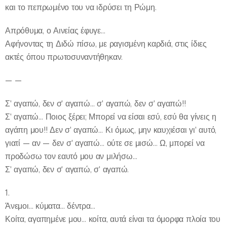
και το πεπρωμένο του να ιδρύσει τη Ρώμη.
Απρόθυμα, ο Αινείας έφυγε…
Αφήνοντας τη Διδώ πίσω, με ραγισμένη καρδιά, στις ίδιες
ακτές όπου πρωτοσυναντήθηκαν.
— —
Σ' αγαπώ, δεν σ' αγαπώ… σ' αγαπώ, δεν σ' αγαπώ!!
Σ' αγαπώ… Ποιος ξέρει; Μπορεί να είσαι εσύ, εσύ θα γίνεις η
αγάπη μου!! Δεν σ' αγαπώ… Κι όμως, μην καυχιέσαι γι' αυτό,
γιατί — αν — δεν σ' αγαπώ… ούτε σε μισώ… Ω, μπορεί να
προδώσω τον εαυτό μου αν μιλήσω…
Σ' αγαπώ, δεν σ' αγαπώ, σ' αγαπώ.
1.
Άνεμοι… κύματα… δέντρα…
Κοίτα, αγαπημένε μου… κοίτα, αυτά είναι τα όμορφα πλοία του