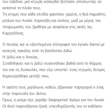
του ταξιδιού, μια ισχυρή καταιγίδα ξέσπασε, απειλώντας να
καταπιεί τα πλοία τους.
Τη στιγμή που κάθε ελπίδα φαινόταν χαμένη, η θεά Αφροδίτη,
μητέρα του Αινεία, παρενέβη και εκείνος, μαζί με μέρος του
πληρώματός του, βρέθηκε με ασφάλεια στις ακτές της
Καρχηδόνας.
Ο Αινείας και οι εξαντλημένοι σύντροφοί του έγιναν δεκτοί με
ανοιχτές αγκάλες από τη βασίλισσα Διδώ.
Η Διδώ και ο Αινείας…
Συνδέθηκαν, και η Διδώ συγκινήθηκε βαθιά από το θάρρος
του και τις δυσκολίες που είχε υποστεί· ένας ισχυρός δεσμός
δημιουργήθηκε μεταξύ τους.
Η αγάπη τους μεγάλωνε, καθώς έβρισκαν παρηγοριά ο ένας
στην παρουσία του άλλου.
Όμως η μοίρα είχε χαράξει διαφορετικό δρόμο για τον Αινεία.
Οι θεοί παρενέβησαν ξανά, υπενθυμίζοντάς του το καθήκον