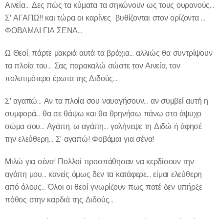
Αινεία… Δες πώς τα κύματα τα σηκώνουν ως τους ουρανούς…
Σ' ΑΓΑΠΩ!! και τώρα οι καρίνες βυθίζονται στον ορίζοντα …
ΦΟΒΑΜΑΙ ΓΙΑ ΣΕΝΑ…
Ω Θεοί, πάρτε μακριά αυτά τα βράχια… αλλιώς θα συντρίψουν
τα πλοία του… Σας παρακαλώ σώστε τον Αινεία, τον
πολυτιμότερο έρωτα της Διδούς…
Σ' αγαπώ… Αν τα πλοία σου ναυαγήσουν… αν συμβεί αυτή η
συμφορά… θα σε θάψω και θα θρηνήσω πάνω στο άψυχο
σώμα σου… Αγάπη, ω αγάπη… γαλήνεψε τη Διδώ ή άφησέ
την ελεύθερη… Σ' αγαπώ! Φοβάμαι για σένα!
Μιλώ για σένα! Πολλοί προσπάθησαν να κερδίσουν την
αγάπη μου… κανείς όμως δεν τα κατάφερε… είμαι ελεύθερη
από όλους… Όλοι οι θεοί γνωρίζουν πως ποτέ δεν υπήρξε
πόθος στην καρδιά της Διδούς…