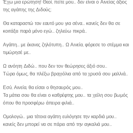
Έχω μια ερώτηση! Θεοί, πείτε μου… δεν είναι ο Αινείας άξιος
της αγάπης της Διδούς;
Θα καταραστώ τον εαυτό μου για σένα… κανείς δεν θα σε
κοιτάξει παρά μόνο εγώ… ζηλεύω πικρά…
Αγάπη… με έκανες ζηλότυπη… Ω Αινεία, φόρεσε το στέμμα και
τιμώρησέ με…
Ω ανόητη Διδώ… που δεν τον θεώρησες άξιό σου…
Τώρα όμως, θα πλέξω βραχιόλια από τα χρυσά σου μαλλιά…
Εσύ, Αινεία, θα είσαι ο θησαυρός μου…
Τα μάτια σου θα είναι ο καθρέφτης μου… τα χείλη σου βωμός
όπου θα προσφέρω άπειρα φιλιά…
Ομολογώ… μια τέτοια αγάπη ευλόγησε την καρδιά μου…
κανείς δεν μπορεί να σε πάρει από την αγκαλιά μου…