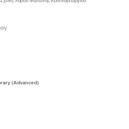
 Σχολή Χορού Φωτεινής Κουτλογεωργίου
day
rary (Advanced)