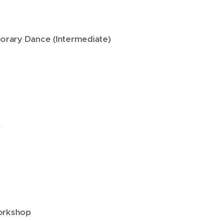
orary Dance (Intermediate)
y
orkshop