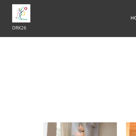
H
DRK26