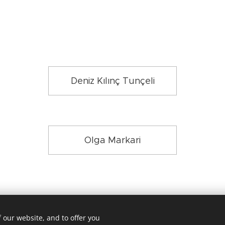
Deniz Kılınç Tunçeli
Olga Markari
 our website, and to offer you
Dancing Routes Komotini