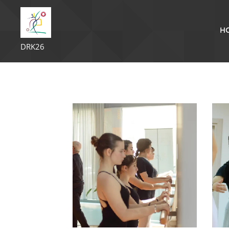
H
DRK26