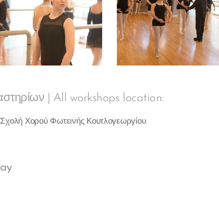
ηρίων | All workshops location:
 Σχολή Χορού Φωτεινής Κουτλογεωργίου
day