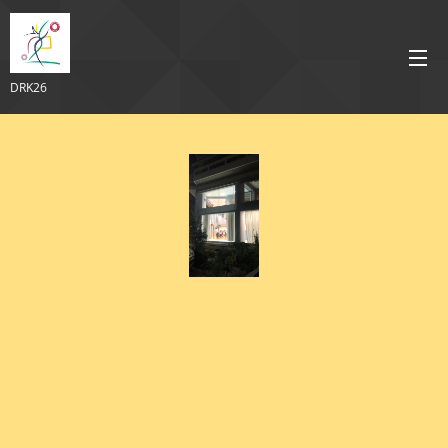
DRK26